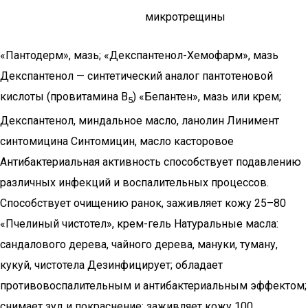
микротрещины
«Пантодерм», мазь; «Декспантенол-Хемофарм», мазь
Декспантенол — синтетический аналог пантотеновой
кислоты (провитамина В
) «Бепантен», мазь или крем;
5
Декспантенол, миндальное масло, ланолин Линимент
синтомицина Синтомицин, масло касторовое
Антибактериальная активность способствует подавлению
различных инфекций и воспалительных процессов.
Способствует очищению ранок, заживляет кожу 25–80
«Пчелиный чистотел», крем-гель Натуральные масла:
сандалового дерева, чайного дерева, мануки, туману,
кукуй, чистотела Дезинфицирует; обладает
противовоспалительным и антибактериальным эффектом;
снимает зуд и покраснение; заживляет кожу 100