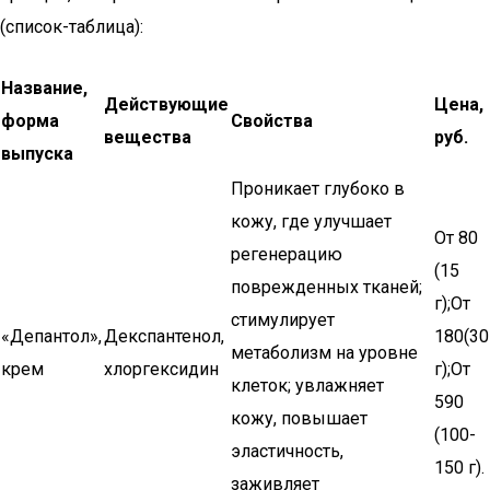
(список-таблица):
Название,
Действующие
Цена,
форма
Свойства
вещества
руб.
выпуска
Проникает глубоко в
кожу, где улучшает
От 80
регенерацию
(15
поврежденных тканей;
г);От
стимулирует
«Депантол»,
Декспантенол,
180(30
метаболизм на уровне
крем
хлоргексидин
г);От
клеток; увлажняет
590
кожу, повышает
(100-
эластичность,
150 г).
заживляет