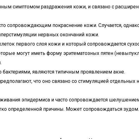
енным симптомом раздражения кожи, и связано с расширен
сто сопровождающим покраснение кожи. Случается, однако
гиперстимуляции нервных окончаний кожи.
 клеток первого слоя кожи и который сопровождается сухо
оторые могут иметь форму эритематозных пятен (невыпукл
.
о бактериями, являются типичным проявлением акне.
о предполагают, что оно связано со стимуляцией отдельн
воживания эпидермиса и часто сопровождается шелушением
четко определенной причины. Может сопровождаться зудом.