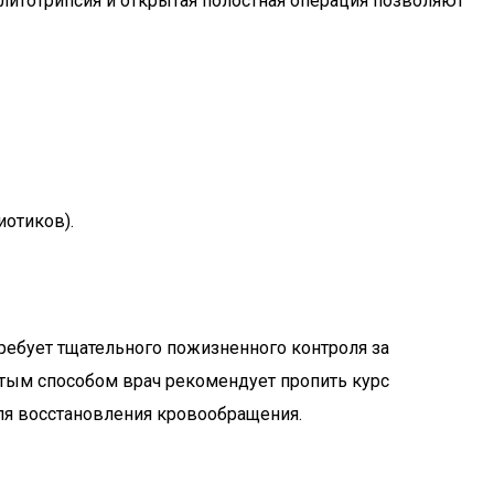
, литотрипсия и открытая полостная операция позволяют
отиков).
требует тщательного пожизненного контроля за
ытым способом врач рекомендует пропить курс
ля восстановления кровообращения.