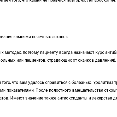
тией того, что камни не появятся повторно. Лапароскопия
ования камнями почечных лоханок.
методах, поэтому пациенту всегда назначают курс антиби
больных или пациентов, страдающих от скачков давления).
 того, что вам удалось справиться с болезнью. Уролитиаз 
гими показателями. После полостного вмешательства откр
тов. Имеют значение также антиоксиданты и лекарства д