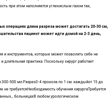
сть при этом наполняется углекислым газом так,
х операциях длина разреза может достигать 20-30 см,
ешательства пациент может идти домой на 2-3 день,
ия и инструментов, которые может позволить себе не
 и длительная практика. Поскольку хирург работает
300-500 мл.Разрез3-4 прокола по 1 см. каждыйот 15 до
 не требуетсяНеобходимость обучения хирургаТребуется
ованных_ больницахВ любом урологическом