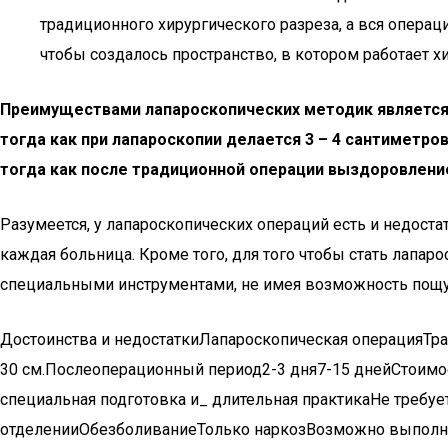
традиционного хирургического разреза, а вся операц
чтобы создалось пространство, в котором работает хи
Преимуществами лапароскопических методик является 
тогда как при лапароскопии делается 3 – 4 сантиметро
тогда как после традиционной операции выздоровление
Разумеется, у лапароскопических операций есть и недоста
каждая больница. Кроме того, для того чтобы стать лапар
специальными инструментами, не имея возможность пощупа
Достоинства и недостаткиЛапароскопическая операцияТра
30 см.Послеоперационный период2-3 дня7-15 днейСтоимо
специальная подготовка и_ длительная практикаНе треб
отделенииОбезболиваниеТолько наркозВозможно выполне