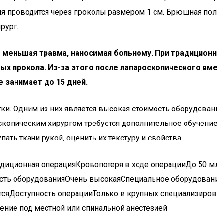
ия проводится через проколы размером 1 см. Брюшная поло
рург.
меньшая травма, наносимая больному. При традиционны
вых прокола. Из-за этого после лапароскопического вм
 занимает до 15 дней.
тки. Одним из них является высокая стоимость оборудован
оскопическим хирургом требуется дополнительное обучение
ть ткани рукой, оценить их текстуру и свойства.
диционная операцияКровопотеря в ходе операцииДо 50 мл.
сть оборудованияОчень высокаяСпециальное оборудование
уетсяДоступность операцииТолько в крупных специализир
ние под местной или спинальной анестезией