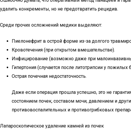
Ошибочно думать, что оперативный метод панацеей и гаран
удалить конкременты, но не предотвратить рецидив.
Среди прочих осложнений медики выделяют:
Пиелонефрит в острой форме из-за долгого травмир
Кровотечения (при открытом вмешательстве).
Инфицирование (возможно даже при малоинвазивных 
Гипертония (случается после литотрипсии у пожилых 
Острая почечная недостаточность.
Даже если операция прошла успешно, это не гарантия
состоянием почек, составом мочи, давлением и дру
противовоспалительных и противогрибковых препара
Лапароскопическое удаление камней из почек