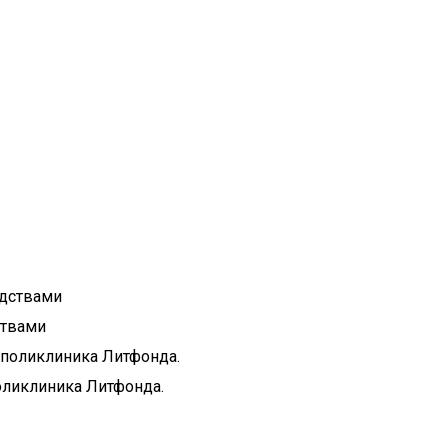
ствами
оликлиника Литфонда.