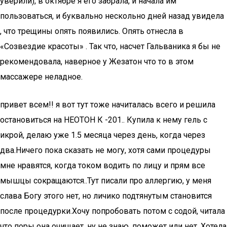
уверили), в октябре я его забрала, и начала им
пользоваться, и буквально нескольно дней назад увидела
, что трещины опять появились. Опять отнесла в
«Созвездие красоты» . Так что, насчет Гальваника я бы не
рекомендовала, наверное у Жезатон что то в этом
массажере неладное.
привет всем!! я вот тут тоже начиталась всего и решила
остановиться на НЕОТОН К -201.. Купила к нему гель с
икрой, делаю уже 1.5 месяца через день, когда через
два.Ничего пока сказать не могу, хотя сами процедуры
мне нравятся, когда током водить по лицу и прям все
мышцы сокращаются..Тут писали про аллергию, у меня
слава Богу этого нет, но личико подтянутым становится
после процедурки.Хочу попробовать потом с содой, читала
что поры она очищает, ну не знаю, поможет или нет. Хотела