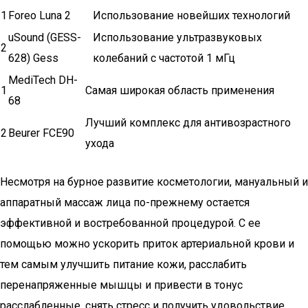
1
Foreo Luna 2
Использование новейших технологий
uSound (GESS-
Использование ультразвуковых
2
628) Gess
колебаний с частотой 1 мГц
MediTech DH-
1
Самая широкая область применения
68
Лучший комплекс для антивозрастного
2
Beurer FCE90
ухода
Несмотря на бурное развитие косметологии, мануальный и
аппаратный массаж лица по-прежнему остается
эффективной и востребованной процедурой. С ее
помощью можно ускорить приток артериальной крови и
тем самым улучшить питание кожи, расслабить
перенапряженные мышцы и привести в тонус
расслабленные, снять стресс и получить удовольствие.