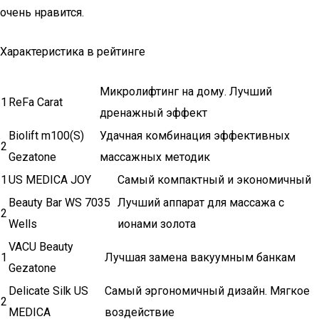
очень нравится.
Характеристика в рейтинге
Микролифтинг на дому. Лучший
1
ReFa Carat
дренажный эффект
Biolift m100(S)
Удачная комбинация эффективных
2
Gezatone
массажных методик
1
US MEDICA JOY
Самый компактный и экономичный
Beauty Bar WS 7035
Лучший аппарат для массажа с
2
Wells
ионами золота
VACU Beauty
1
Лучшая замена вакуумным банкам
Gezatone
Delicate Silk US
Самый эргономичный дизайн. Мягкое
2
MEDICA
воздействие