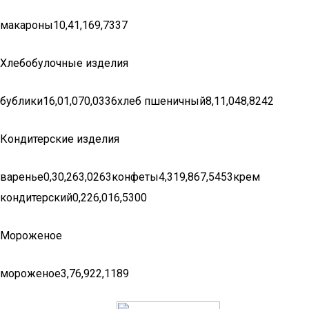
макароны10,41,169,7337
Хлебобулочные изделия
бублики16,01,070,0336хлеб пшеничный8,11,048,8242
Кондитерские изделия
варенье0,30,263,0263конфеты4,319,867,5453крем
кондитерский0,226,016,5300
Мороженое
мороженое3,76,922,1189