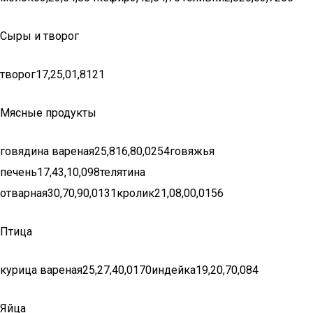
Сыры и творог
творог17,25,01,8121
Мясные продукты
говядина вареная25,816,80,0254говяжья
печень17,43,10,098телятина
отварная30,70,90,0131кролик21,08,00,0156
Птица
курица вареная25,27,40,0170индейка19,20,70,084
Яйца