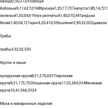
овощи2,50,37,035овощи
бобовые9,11,627,0168брюква1,20,17,737капуста1,80,14,727
зеленый1,30,04,619лук репчатый1,40,010,441редька
белая1,40,04,121хрен3,20,410,556шпинат2,90,32,022щавель1
Грибы
грибы3,52,02,530
Крупы и каши
кукурузная крупа8,31,275,0337перловая
крупа9,31,173,7320пшенная крупа11,53,369,3348ячневая
крупа10,41,366,3324
Мука и макаронные изделия