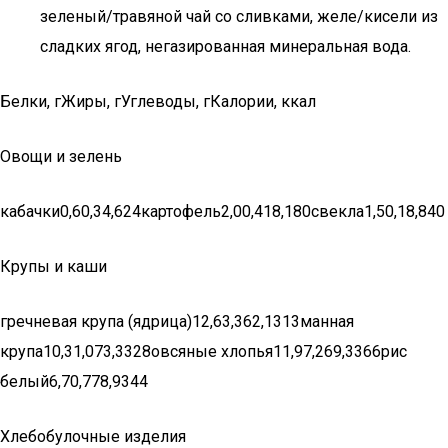
зеленый/травяной чай со сливками, желе/кисели из
сладких ягод, негазированная минеральная вода.
Белки, гЖиры, гУглеводы, гКалории, ккал
Овощи и зелень
кабачки0,60,34,624картофель2,00,418,180свекла1,50,18,840
Крупы и каши
гречневая крупа (ядрица)12,63,362,1313манная
крупа10,31,073,3328овсяные хлопья11,97,269,3366рис
белый6,70,778,9344
Хлебобулочные изделия