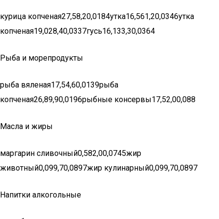
курица копченая27,58,20,0184утка16,561,20,0346утка
копченая19,028,40,0337гусь16,133,30,0364
Рыба и морепродукты
рыба вяленая17,54,60,0139рыба
копченая26,89,90,0196рыбные консервы17,52,00,088
Масла и жиры
маргарин сливочный0,582,00,0745жир
животный0,099,70,0897жир кулинарный0,099,70,0897
Напитки алкогольные