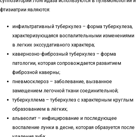
суппозитории Лонгидаза используются в пульмонологии и
фтизиатрии являются:
инфильтративный туберкулез – форма туберкулеза,
характеризующаяся воспалительными изменениями
в легких экссудативного характера;
кавернозно-фиброзный туберкулез – форма
патологии, которая сопровождается развитием
фиброзной каверны;
пневмосклероз – заболевание, вызванное
замещением легочной ткани соединительной;
туберкуллема – туберкулез с характерным круглым
образованием в лёгких;
альвеолит – инфицирование и последующее
воспаление лунки в десне, которая образуется после
удаления зуба;