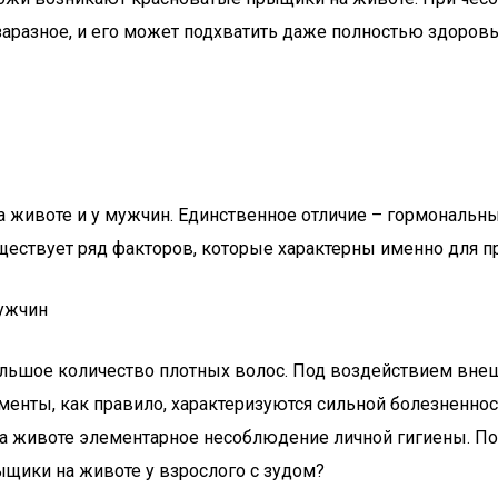
 заразное, и его может подхватить даже полностью здоро
животе и у мужчин. Единственное отличие – гормональны
уществует ряд факторов, которые характерны именно для п
ужчин
ольшое количество плотных волос. Под воздействием вне
лементы, как правило, характеризуются сильной болезнен
а животе элементарное несоблюдение личной гигиены. По
рыщики на животе у взрослого с зудом?