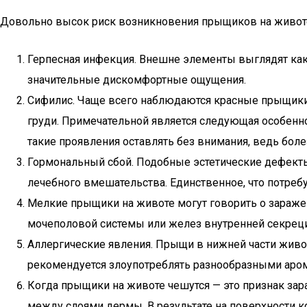
Довольно высок риск возникновения прыщиков на живот
Герпесная инфекция. Внешне элементы выглядят как
значительные дискомфортные ощущения.
Сифилис. Чаще всего наблюдаются красные прыщики на
груди. Примечательной является следующая особенно
такие проявления оставлять без внимания, ведь боле
Гормональный сбой. Подобные эстетические дефекты
лечебного вмешательства. Единственное, что потреб
Мелкие прыщики на животе могут говорить о зараж
мочеполовой системы или желез внутренней секреци
Аллергические явления. Прыщи в нижней части жив
рекомендуется злоупотреблять разнообразными аро
Когда прыщики на животе чешутся — это признак зар
между слоями дермы. В результате на поверхности к