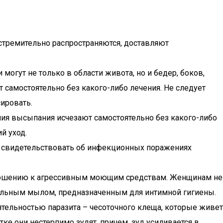
стремительно распространяются, доставляют
огут не только в области живота, но и бедер, боков,
 самостоятельно без какого-либо лечения. Не следует
сировать.
ия высыпания исчезают самостоятельно без какого-либо
й уход.
 свидетельствовать об инфекционных поражениях
отношению к агрессивным моющим средствам. Женщинам не
альным мылом, предназначенным для интимной гигиены.
тельностью паразита – чесоточного клеща, которые живет
е они нестерпимо зудят, причем, зуд усиливается в