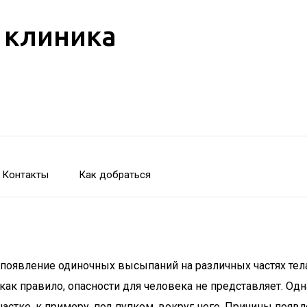
 клиника
Контакты
Как добраться
оявление одиночных высыпаний на различных частях тела,
как правило, опасности для человека не представляет. Од
стке, к примеру, под пупком, вокруг него. Причины появ