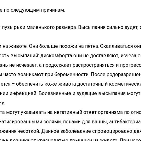
е по следующим причинам:
 пузырьки маленького размера. Высыпания сильно зудят, 
 животе. Они больше похожи на пятна. Скапливаться они м
сть высыпаний: дискомфорта они не доставляют, исчезают
знь не исчезает, а продолжает распространяться и прогрес
 часто возникают при беременности. После родоразрешен
уется – обеспечить коже живота достаточный косметически
ении инфекцией. Болезненные и зудящие высыпания могут
и.
ота могут указывать на негативный ответ организма по 
матизированными солями, пенами для ванны, антибактери
ажения чесоткой. Данное заболевание спровоцировано дея
ожи возникают красноватые прыщики на животе. При чесотк