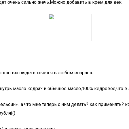
дет очень сильно жечь.Можно добавить в крем для век.
хорошо выглядеть хочется в любом возрасте.
нутрь масло кедра? и обычное масло,100% кедровое,что в 
пельсин».. а что мне теперь с ним делать? как применять?
убля(((
) и капать туда апельсин.