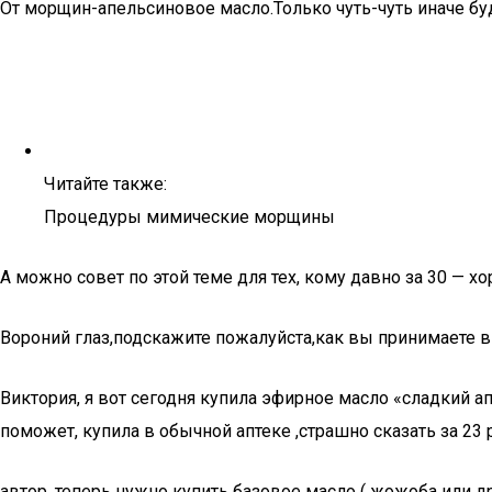
От морщин-апельсиновое масло.Только чуть-чуть иначе бу
Читайте также:
Процедуры мимические морщины
А можно совет по этой теме для тех, кому давно за 30 — 
Вороний глаз,подскажите пожалуйста,как вы принимаете в
Виктория, я вот сегодня купила эфирное масло «сладкий а
поможет, купила в обычной аптеке ,страшно сказать за 23 р
автор, теперь нужно купить базовое масло ( жожоба или др.