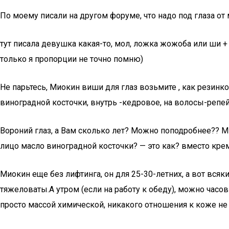
По моему писали на другом форуме, что надо под глаза 
тут писала девушка какая-то, мол, ложка жожоба или ши + 
только я пропорции не точно помню)
Не парьтесь, Миокин виши для глаз возьмите , как резинко
виноградной косточки, внутрь -кедровое, на волосы-репей
Вороний глаз, а Вам сколько лет? Можно поподробнее?? Ми
лицо масло виноградной косточки? — это как? вместо крем
Миокин еще без лифтинга, он для 25-30-летних, а вот вся
тяжеловаты.А утром (если на работу к обеду), можно часо
просто массой химической, никакого отношения к коже н