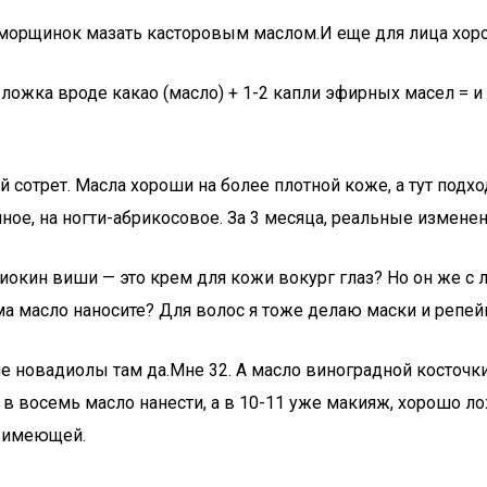
от морщинок мазать касторовым маслом.И еще для лица хо
ложка вроде какао (масло) + 1-2 капли эфирных масел = и м
й сотрет. Масла хороши на более плотной коже, а тут подхо
ное, на ногти-абрикосовое. За 3 месяца, реальные изменен
окин виши — это крем для кожи вокург глаз? Но он же с л
а масло наносите? Для волос я тоже делаю маски и репейн
кие новадиолы там да.Мне 32. А масло виноградной косточк
в в восемь масло нанести, а в 10-11 уже макияж, хорошо л
е имеющей.