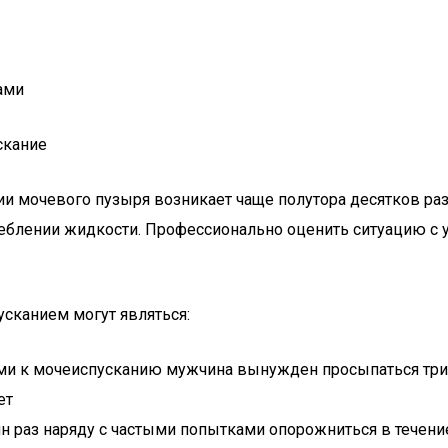
ами
скание
 мочевого пузыря возникает чаще полутора десятков раз в
реблении жидкости. Профессионально оценить ситуацию с
сканием могут являться:
ами к мочеиспусканию мужчина вынужден просыпаться три
ет
н раз наряду с частыми попытками опорожниться в течени