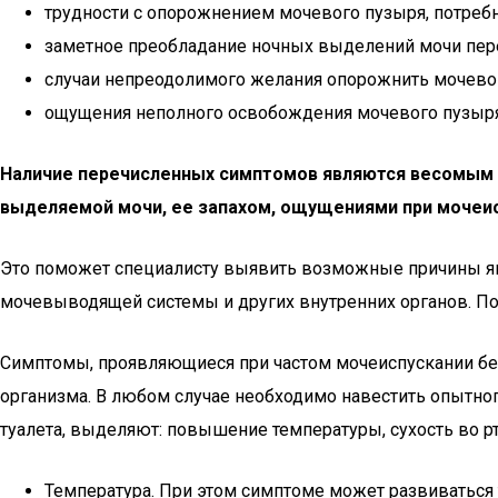
трудности с опорожнением мочевого пузыря, потребн
заметное преобладание ночных выделений мочи пе
случаи непреодолимого желания опорожнить мочевой
ощущения неполного освобождения мочевого пузыр
Наличие перечисленных симптомов являются весомым о
выделяемой мочи, ее запахом, ощущениями при мочеис
Это поможет специалисту выявить возможные причины яв
мочевыводящей системы и других внутренних органов. По 
Симптомы, проявляющиеся при частом мочеиспускании без
организма. В любом случае необходимо навестить опытн
туалета, выделяют: повышение температуры, сухость во р
Температура. При этом симптоме может развиваться