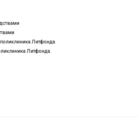
ствами
оликлиника Литфонда.