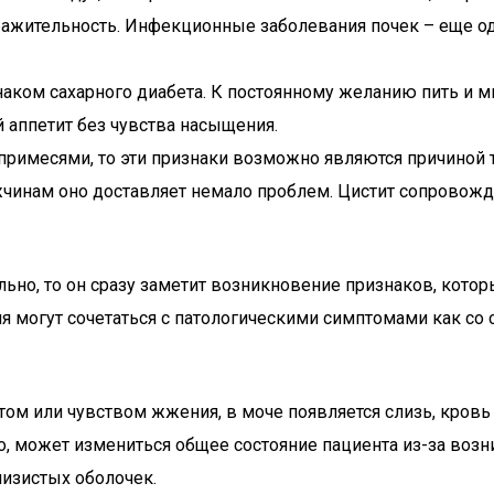
дражительность. Инфекционные заболевания почек – еще о
изнаком сахарного диабета. К постоянному желанию пить и
 аппетит без чувства насыщения.
примесями, то эти признаки возможно являются причиной т
ужчинам оно доставляет немало проблем. Цистит сопрово
ьно, то он сразу заметит возникновение признаков, котор
 могут сочетаться с патологическими симптомами как со 
 или чувством жжения, в моче появляется слизь, кровь и
, может измениться общее состояние пациента из-за возн
изистых оболочек.