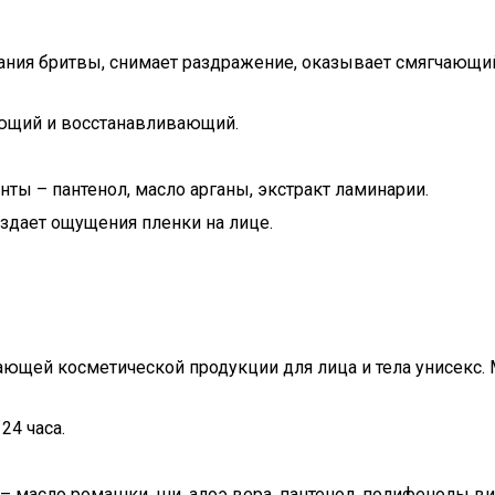
ания бритвы, снимает раздражение, оказывает смягчающ
яющий и восстанавливающий.
нты – пантенол, масло арганы, экстракт ламинарии.
оздает ощущения пленки на лице.
ающей косметической продукции для лица и тела унисекс.
24 часа.
 – масло ромашки, ши, алоэ вера, пантенол, полифенолы ви