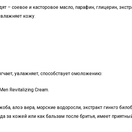
дят – соевое и касторовое масло, парафин, глицерин, экст
увлажняет кожу.
гчает, увлажняет, способствует омоложению:
n Revitalizing Cream.
жоба, алоэ вера, морские водоросли, экстракт гинкго билоб
а за кожей или как бальзам после бритья, имеет приятный