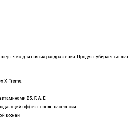
ергетик для снятия раздражения. Продукт убирает воспал
n X-Treme.
итаминами B5, F, A, E.
аждающий эффект после нанесения.
ой кожей.