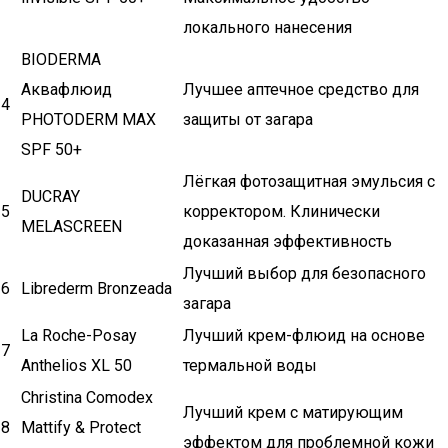
локального нанесения
BIODERMA
Аквафлюид
Лучшее аптечное средство для
4
PHOTODERM MAX
защиты от загара
SPF 50+
Лёгкая фотозащитная эмульсия с
DUCRAY
5
корректором. Клинически
MELASCREEN
доказанная эффективность
Лучший выбор для безопасного
6
Librederm Bronzeada
загара
La Roche-Posay
Лучший крем-флюид на основе
7
Anthelios XL 50
термальной воды
Christina Comodex
Лучший крем с матирующим
8
Mattify & Protect
эффектом для проблемной кожи