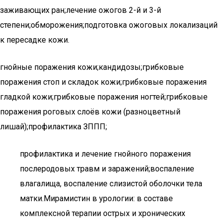
заживающих ран;лечение ожогов 2-й и 3-й
степени;обморожения;подготовка ожоговых локализаций
к пересадке кожи.
гнойные поражения кожи;кандидозы;грибковые
поражения стоп и складок кожи;грибковые поражения
гладкой кожи;грибковые поражения ногтей;грибковые
поражения роговых слоёв кожи (разноцветный
лишай);профилактика ЗППП;
профилактика и лечение гнойного поражения
послеродовых травм и заражений;воспаление
влагалища, воспаление слизистой оболочки тела
матки.Мирамистин в урологии: в составе
комплексной терапии острых и хронических