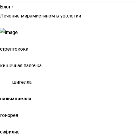
Блог
›
Лечение мирамистином в урологии
стрептококк
кишечная палочка
шигелла
сальмонелла
гонорея
сифилис