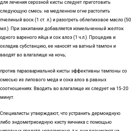
для лечения серозной кисты следует приготовить
следующую смесь: на медленном огне растопить
пчелиный воск (1 ст. л.) и разогреть облепиховое масло (50
мл.). При закипании добавляется измельченный желток
одного вареного яйца и сок алоэ (1 ч.л.). Процедив и
охладив субстанцию, ее наносят на ватный тампон и
вводят во влагалище на ночь;
против параовариальной кисты эффективны тампоны со
смесью из липового меда и сока алоэ в равных
соотношениях. Вводить во влагалище их следует на 15-20
минут.
Специалисты утверждают, что устранить дермоидную
либо эндометриоидную кисту яичника с помощью
народных средств невозможно, т.к. они возникают на