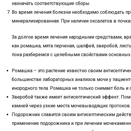
назначать соответствующие сборы.
Во время лечения болезни необходимо соблюдать пра
минерализированная. При наличии оксалатов в почках
За долгое время лечения народными средствами, вра
как ромашка, мята перченая, шалфей, зверобой, лист
пока разберемся с целебными свойствами основных 
Ромашка – это растение известно своим антисептиче
большинстве лабораторных анализов мочи у пациенто
инородного тела. Ромашка не только снимает боль и с
Зверобой также имеет антисептический эффект. Поми
камней через узкие места мочевыводящих протоков.
Подорожник славится своим антисептическим действ
применение подорожника и при лечении мочекаменной