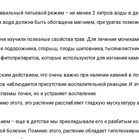
вильный питьевой режим – не менее 2 литров воды в день
 вода должна быть обогащена магнием, при уратах поможет
чи изучили полезные свойства трав. Для лечения мочекам
ья подорожника, спорыш, плоды шиповника, тысячелистник,
фитопрепаратов, которые используются для изгнания камн
ским действием, что очень важно при наличии камней в по
в наблюдается присутствие воспалительной реакции. И эт
пазмы почек, но и устраняет воспаление.
мо этого, это растение расслабляет гладкую мускулатуру 
ием – еще в детстве мы прикладывали его к разбитым кол
 болезни. Помимо этого, растение обладает гипотензивны