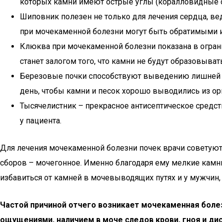
которых камни имеют острые углы (коралловидные о
Шиповник полезен не только для лечения сердца, вед
при мочекаменной болезни могут быть обратимыми 
Клюква при мочекаменной болезни показана в огран
станет залогом того, что камни не будут образовыват
Березовые почки способствуют выведению лишней ж
день, чтобы камни и песок хорошо выводились из орг
Тысячелистник – прекрасное антисептическое средст
у пациента.
Для лечения мочекаменной болезни почек врачи советуют
сборов – мочегонное. Именно благодаря ему мелкие камн
избавиться от камней в мочевыводящих путях и у мужчин,
Частой причиной отчего возникает мочекаменная боле
ощущениями, наличием в моче следов крови, гноя и ди