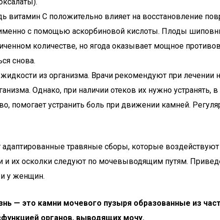
ксалаты).
ь витамин С положительно влияет на восстановление повр
именно с помощью аскорбиновой кислоты. Плоды шиповни
иченном количестве, но ягода оказывает мощное противо
ься снова.
идкости из организма. Врачи рекомендуют при лечении н
анизма. Однако, при наличии отеков их нужно устранять, 
во, помогает устранить боль при движении камней. Регуля
 адаптированные травяные сборы, которые воздействуют н
и и их осколки следуют по мочевыводящим путям. Привед
 и у женщин.
знь — это камни мочевого пузыря образованные из час
сфункцией органов, выводящих мочу.