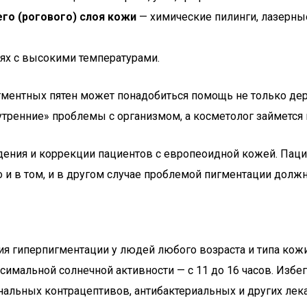
го (рогового) слоя кожи
— химические пилинги, лазерны
ях с высокими температурами.
гментных пятен может понадобиться помощь не только дер
нутренние» проблемы с организмом, а косметолог займетс
едения и коррекции пациентов с европеоидной кожей. Пац
Но и в том, и в другом случае проблемой пигментации дол
ия гиперпигментации у людей любого возраста и типа ко
имальной солнечной активности — с 11 до 16 часов. Избег
нальных контрацептивов, антибактериальных и других лек