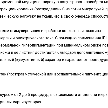
овременной медицине широкую популярность приобрел ме
 фракционирования (распределения) на сотни микролучей, 
етическую нагрузку на ткани, что в свою очередь способс
твом стимулирования выработки коллагена и эластина.
нергии и электрического тока. С помощью совмещения IPL
дермальной гиперпигментации при минимальном риске по
ы кожи и ее лифтинг достигается благодаря дополнительно
ельный (кумулятивный) характер и нарастает от процедур
тен (посттравматической или воспалительной пигментации
рсом от 2 до 5 процедур, в зависимости от степени выраж
ервалы варьирует врач.