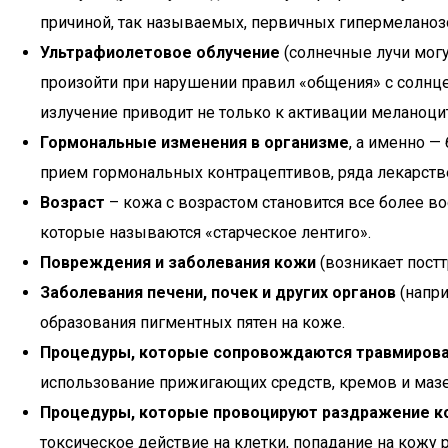
причиной, так называемых, первичных гипермеланозо
Ультрафиолетовое облучение
(солнечные лучи могу
произойти при нарушении правил «общения» с солнц
излучение приводит не только к активации меланоци
Гормональные изменения в организме
, а именно —
прием гормональных контрацептивов, ряда лекарств
Возраст
– кожа с возрастом становится все более в
которые называются «старческое лентиго».
Повреждения и заболевания кожи
(возникает постт
Заболевания печени, почек и других органов
(напри
образования пигментных пятен на коже.
Процедуры, которые сопровождаются травмиров
использование прижигающих средств, кремов и маз
Процедуры, которые провоцируют раздражение 
токсическое действие на клетки, попадание на кожу р