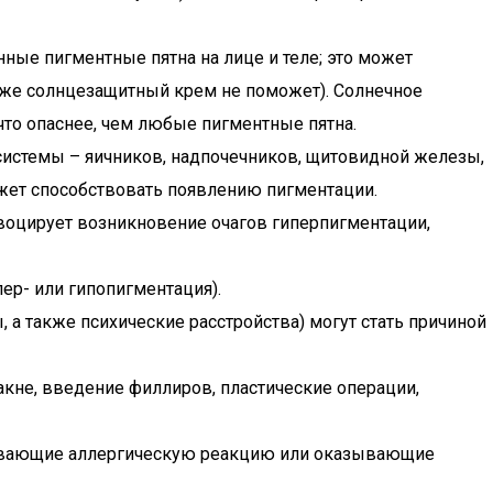
нные пигментные пятна на лице и теле; это может
аже солнцезащитный крем не поможет). Солнечное
что опаснее, чем любые пигментные пятна.
 системы – яичников, надпочечников, щитовидной железы,
жет способствовать появлению пигментации.
воцирует возникновение очагов гиперпигментации,
ер- или гипопигментация).
а также психические расстройства) могут стать причиной
кне, введение филлиров, пластические операции,
зывающие аллергическую реакцию или оказывающие