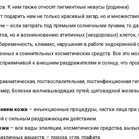
в. К ним также относят пигментные невусы (родинки).
т подарить нам не только красивый загар, но и множестве
ем – если загорать под прямыми солнечными лучами, то д
тов, но и возникновению атипичных (нездоровых) клеток, 
 беременность, климакс, нарушения в работе эндокринной
енных и сомнительных косметических средств. Все это мо
осприимчивой к внешним раздражителям и солнцу, что про
равматическая, поствоспалительная, постинфекционная гип
мер, болезни желчевыводящих путей, щитовидной железы, 
анием кожи
— инъекционные процедуры, чистки лица при а
ей с сильным раздражающим действием.
кожи
— все виды эпиляции, косметические средства, вы
азличных веществ — пороха, угля, графита.