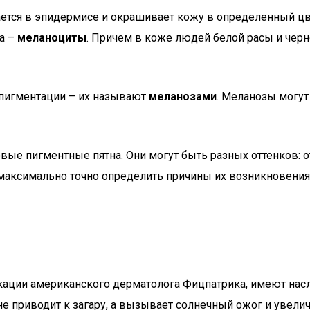
гается в эпидермисе и окрашивает кожу в определенный цв
са –
меланоциты
. Причем в коже людей белой расы и чер
пигментации – их называют
меланозами
. Меланозы могут 
вые пигментные пятна. Они могут быть разных оттенков: о
 максимально точно определить причины их возникновения
икации американского дерматолога Фицпатрика, имеют на
 не приводит к загару, а вызывает солнечный ожог и увели