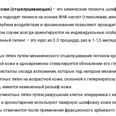
 кожи (отшелушивающие)
– это химические пилинги, шлиф
 подходят пилинги на основе AHA-кислот (гликолевая, мин
 глубина воздействия и проникновения позволяют провод
м случае всегда ориентируются на индивидуальные особе
динный пилинг – это курс из 2-3 процедур, раз в 1-1,5 мес
ых пятен путем механического отшелушивания потоком кри
ой кожи и одновременно стимулируется обновление его гл
ристаллы оксида аллюминия, которые под напором механи
ных пятен на возрастной коже, склонной к гиперкератозу
ло, имеется измененный рельеф кожи.
гментных пятен путем разрушения клеток эпидермиса с и
 и хроностарения используют лазерную шлифовку кожи лица
ы отмечаются после применения фракционного эрбиевого (1