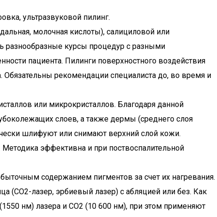
овка, ультразвуковой пилинг.
дальная, молочная кислоты), салициловой или
ить разнообразные курсы процедур с разными
нности пациента. Пилинги поверхностного воздействия
яца. Обязательны рекомендации специалиста до, во время и
сталлов или микрокристаллов. Благодаря данной
убоколежащих слоев, а также дермы (среднего слоя
чески шлифуют или снимают верхний слой кожи.
. Методика эффективна и при поствоспалительной
збыточным содержанием пигментов за счет их нагревания.
 (СО2-лазер, эрбиевый лазер) с абляцией или без. Как
550 нм) лазера и СО2 (10 600 нм), при этом применяют